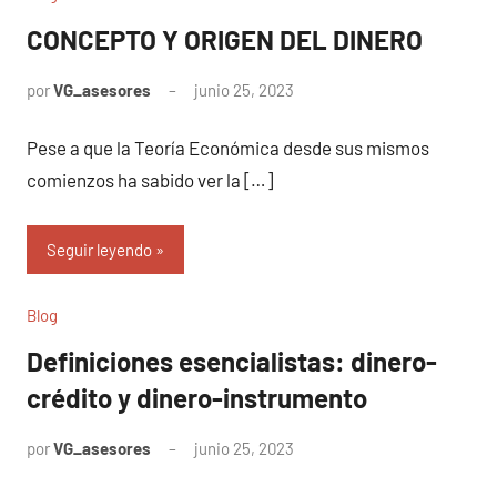
CONCEPTO Y ORIGEN DEL DINERO
por
VG_asesores
junio 25, 2023
No
hay
Pese a que la Teoría Económica desde sus mismos
comentarios
comienzos ha sabido ver la […]
Seguir leyendo
Blog
Definiciones esencialistas: dinero-
crédito y dinero-instrumento
por
VG_asesores
junio 25, 2023
No
hay